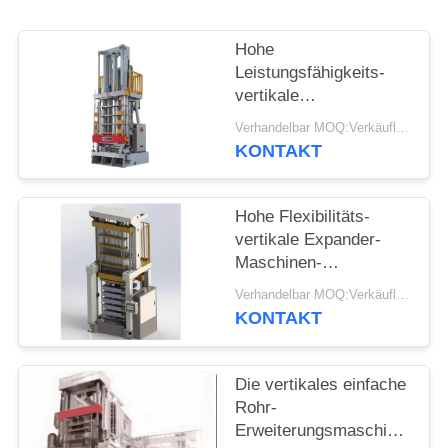
PRIVACY
POLICY
Hohe
Leistungsfähigkeits-
vertikale
Erweiterungsmaschine,
Verhandelbar MOQ:Verkäuflich
Rohr-Expander-
KONTAKT
Maschinen-einfache
Operation
Hohe Flexibilitäts-
vertikale Expander-
Maschinen-
Erweiterungsrohr-
Verhandelbar MOQ:Verkäuflich
Innere/Mund
KONTAKT
Die vertikales einfache
Rohr-
Erweiterungsmaschine