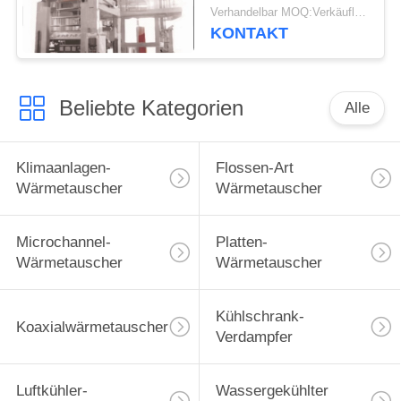
stellen auf
Verhandelbar MOQ:Verkäuflich
Klimaanlagen-
KONTAKT
Kondensator ein
Beliebte Kategorien
Alle
Klimaanlagen-
Flossen-Art
Wärmetauscher
Wärmetauscher
Microchannel-
Platten-
Wärmetauscher
Wärmetauscher
Kühlschrank-
Koaxialwärmetauscher
Verdampfer
Luftkühler-
Wassergekühlter