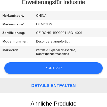
Erweiterungsfür Industrie
TRETEN
SIE
Herkunftsort:
CHINA
MIT
Markenname:
OEM/ODM
UNS
Zertifizierung:
CE,ROHS ,ISO9001,ISO14001,
IN
Modellnummer:
Besonders angefertigt
VERBINDUNG
Markieren:
,
vertikale Expandermaschine
Rohrexpandermaschine
NACHRICHTEN
KONTAKT!
FÄLLE
DETAILS ENTFALTEN
SITEMAP
Ähnliche Produkte