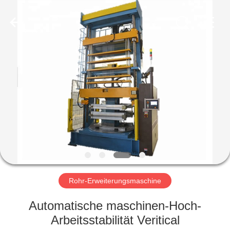
Aidear
Refrigeration
Technology
Co.,
Ltd..
All
Rights
Reserved.
HAUS
PRODUKTE
ÜBER
UNS
FABRIK-
AUSFLUG
Rohr-Erweiterungsmaschine
Automatische maschinen-Hoch-
QUALITÄTSKONTROLLE
Arbeitsstabilität Veritical