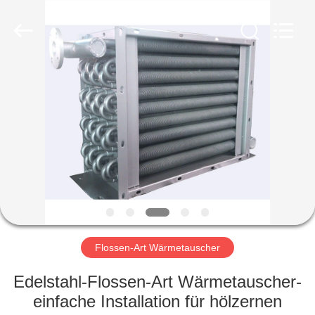
Aidear
Refrigeration
Technology
Co.,
Ltd..
All
Rights
Reserved.
HAUS
PRODUKTE
ÜBER
UNS
FABRIK-
AUSFLUG
Flossen-Art Wärmetauscher
Edelstahl-Flossen-Art Wärmetauscher-
QUALITÄTSKONTROLLE
einfache Installation für hölzernen