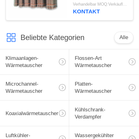
Gefrierschrank-
Verhandelbar MOQ:Verkäuflich
50/60HZ
KONTAKT
Beliebte Kategorien
Alle
Klimaanlagen-
Flossen-Art
Wärmetauscher
Wärmetauscher
Microchannel-
Platten-
Wärmetauscher
Wärmetauscher
Kühlschrank-
Koaxialwärmetauscher
Verdampfer
Luftkühler-
Wassergekühlter