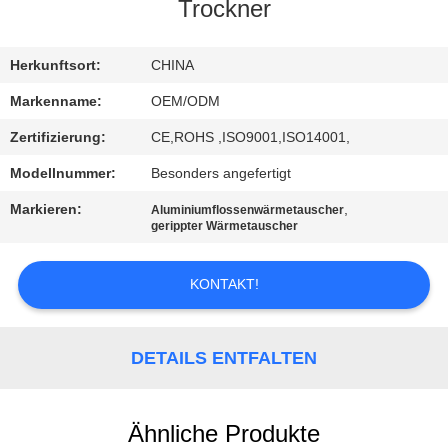
Trockner
TRETEN
SIE
Herkunftsort:
CHINA
MIT
Markenname:
OEM/ODM
UNS
Zertifizierung:
CE,ROHS ,ISO9001,ISO14001,
IN
Modellnummer:
Besonders angefertigt
VERBINDUNG
Markieren:
,
Aluminiumflossenwärmetauscher
gerippter Wärmetauscher
NACHRICHTEN
KONTAKT!
FÄLLE
DETAILS ENTFALTEN
SITEMAP
Ähnliche Produkte