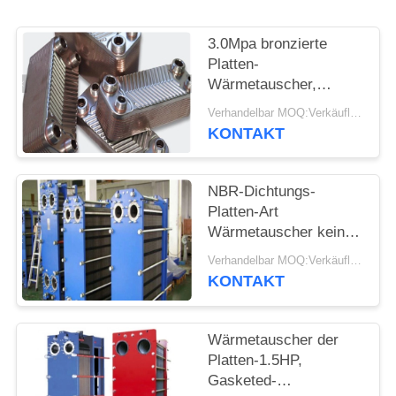
PRIVACY
POLICY
3.0Mpa bronzierte
Platten-
Wärmetauscher,
Platten-Rahmen-
Verhandelbar MOQ:Verkäuflich
Wärmetauscher-
KONTAKT
einfache Wartung
NBR-Dichtungs-
Platten-Art
Wärmetauscher keine
bronzierende bequeme
Verhandelbar MOQ:Verkäuflich
Reinigung
KONTAKT
Wärmetauscher der
Platten-1.5HP,
Gasketed-