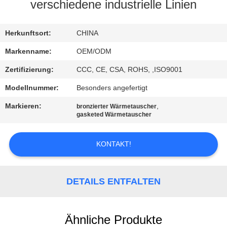
verschiedene industrielle Linien
TRETEN
SIE
Herkunftsort:
CHINA
MIT
Markenname:
OEM/ODM
UNS
Zertifizierung:
CCC, CE, CSA, ROHS, ,ISO9001
IN
Modellnummer:
Besonders angefertigt
VERBINDUNG
Markieren:
,
bronzierter Wärmetauscher
gasketed Wärmetauscher
NACHRICHTEN
KONTAKT!
FÄLLE
DETAILS ENTFALTEN
SITEMAP
Ähnliche Produkte