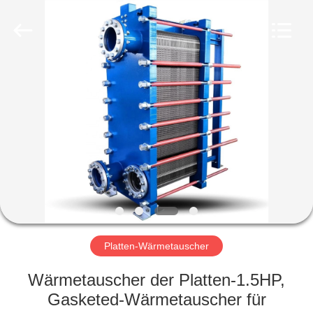
Aidear
Refrigeration
Technology
Co.,
Ltd..
All
Rights
Reserved.
HAUS
PRODUKTE
ÜBER
UNS
FABRIK-
AUSFLUG
Platten-Wärmetauscher
Wärmetauscher der Platten-1.5HP,
QUALITÄTSKONTROLLE
Gasketed-Wärmetauscher für