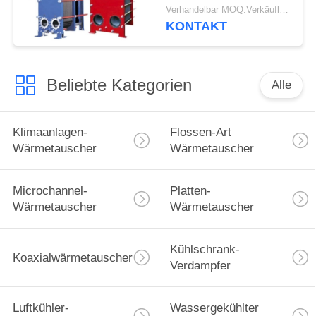
Wärmetauscher für
Verhandelbar MOQ:Verkäuflich
verschiedene
KONTAKT
industrielle Linien
Beliebte Kategorien
Alle
Klimaanlagen-
Flossen-Art
Wärmetauscher
Wärmetauscher
Microchannel-
Platten-
Wärmetauscher
Wärmetauscher
Kühlschrank-
Koaxialwärmetauscher
Verdampfer
Luftkühler-
Wassergekühlter