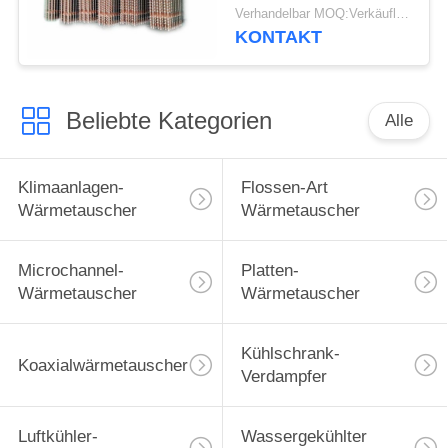
Gefrierschrank-
Verhandelbar MOQ:Verkäuflich
50/60HZ
KONTAKT
Beliebte Kategorien
Alle
Klimaanlagen-
Flossen-Art
Wärmetauscher
Wärmetauscher
Microchannel-
Platten-
Wärmetauscher
Wärmetauscher
Kühlschrank-
Koaxialwärmetauscher
Verdampfer
Luftkühler-
Wassergekühlter