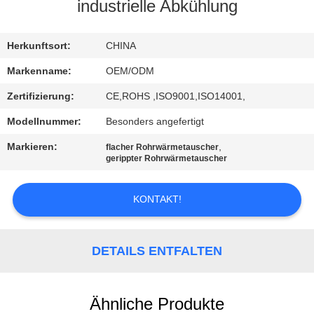
industrielle Abkühlung
TRETEN
SIE
Herkunftsort:
CHINA
MIT
Markenname:
OEM/ODM
UNS
Zertifizierung:
CE,ROHS ,ISO9001,ISO14001,
IN
Modellnummer:
Besonders angefertigt
VERBINDUNG
Markieren:
,
flacher Rohrwärmetauscher
gerippter Rohrwärmetauscher
NACHRICHTEN
KONTAKT!
FÄLLE
DETAILS ENTFALTEN
SITEMAP
Ähnliche Produkte