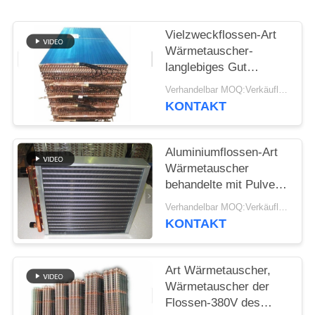
PRIVACY
POLICY
Vielzweckflossen-Art
Wärmetauscher-
langlebiges Gut
galvanisiertes
Verhandelbar MOQ:Verkäuflich
Stahleinsatzgehäuse
KONTAKT
Aluminiumflossen-Art
Wärmetauscher
behandelte mit Pulver-
Beschichtung,
Verhandelbar MOQ:Verkäuflich
Korrosion zu
KONTAKT
verhindern
Art Wärmetauscher,
Wärmetauscher der
Flossen-380V des