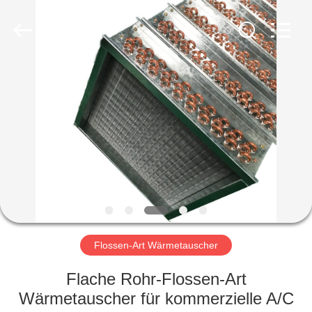
Aidear
Refrigeration
Technology
Co.,
Ltd..
All
Rights
Reserved.
HAUS
PRODUKTE
ÜBER
UNS
FABRIK-
AUSFLUG
Flossen-Art Wärmetauscher
Flache Rohr-Flossen-Art
QUALITÄTSKONTROLLE
Wärmetauscher für kommerzielle A/C