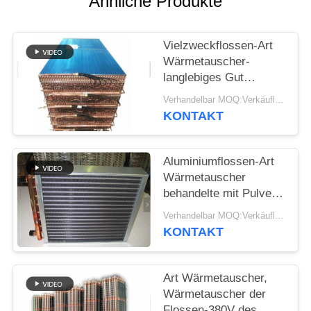
Ähnliche Produkte
PRIVACY
POLICY
Vielzweckflossen-Art
Wärmetauscher-
langlebiges Gut
galvanisiertes
Verhandelbar MOQ:Verkäuflich
Stahleinsatzgehäuse
KONTAKT
Aluminiumflossen-Art
Wärmetauscher
behandelte mit Pulver-
Beschichtung,
Verhandelbar MOQ:Verkäuflich
Korrosion zu
KONTAKT
verhindern
Art Wärmetauscher,
Wärmetauscher der
Flossen-380V des