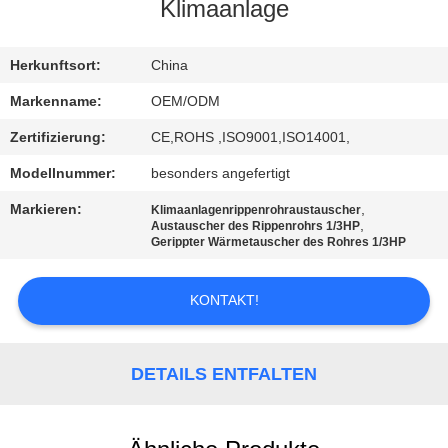
Klimaanlage
TRETEN
SIE
Herkunftsort:
China
MIT
Markenname:
OEM/ODM
UNS
Zertifizierung:
CE,ROHS ,ISO9001,ISO14001,
IN
Modellnummer:
besonders angefertigt
VERBINDUNG
Markieren:
,
Klimaanlagenrippenrohraustauscher
,
Austauscher des Rippenrohrs 1/3HP
Gerippter Wärmetauscher des Rohres 1/3HP
NACHRICHTEN
KONTAKT!
FÄLLE
DETAILS ENTFALTEN
SITEMAP