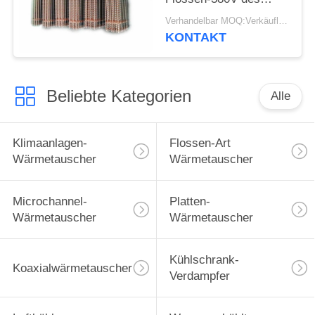
Gefrierschrank-
Verhandelbar MOQ:Verkäuflich
50/60HZ
KONTAKT
Beliebte Kategorien
Alle
Klimaanlagen-
Flossen-Art
Wärmetauscher
Wärmetauscher
Microchannel-
Platten-
Wärmetauscher
Wärmetauscher
Kühlschrank-
Koaxialwärmetauscher
Verdampfer