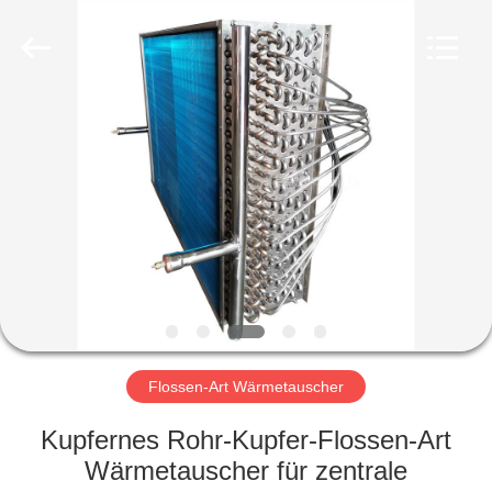
Aidear
Refrigeration
Technology
Co.,
Ltd..
All
Rights
Reserved.
HAUS
PRODUKTE
ÜBER
UNS
FABRIK-
AUSFLUG
Flossen-Art Wärmetauscher
Kupfernes Rohr-Kupfer-Flossen-Art
QUALITÄTSKONTROLLE
Wärmetauscher für zentrale