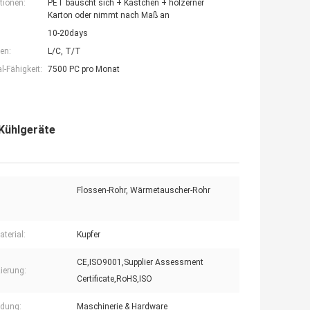
tionen:
PET bauscht sich + Kästchen + hölzerner
Karton oder nimmt nach Maß an
10-20days
en:
L/C, T/T
-Fähigkeit:
7500 PC pro Monat
Kühlgeräte
Flossen-Rohr, Wärmetauscher-Rohr
terial:
Kupfer
CE,ISO9001,Supplier Assessment
zierung:
Certificate,RoHS,ISO
dung:
Maschinerie & Hardware