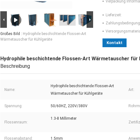
Verpackung Informa
Lieferzeit:
Zahlungsbedingung
Versorgungsmaterial
Großes Bild :
Hydrophile beschichtende Flossen-Art
Wärmetauscher für Kühlgeräte
Kontakt
Hydrophile beschichtende Flossen-Art Wärmetauscher für 
Beschreibung
Hydrophile beschichtende Flossen-Art
Name:
Art:
Wärmetauscher für Kühlgeräte
Spannung:
50/60HZ, 220V/380V
Rohrma
1.3-8 Millimeter
Flossenraum:
Zertifi
Flossenabstand:
1.5mm
Anwen