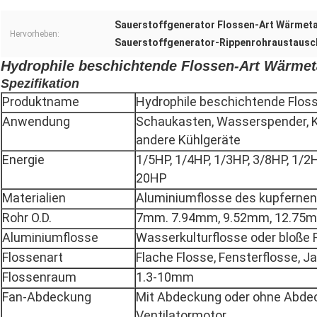
Sauerstoffgenerator Flossen-Art Wärmet
Hervorheben:
Sauerstoffgenerator-Rippenrohraustausc
Hydrophile beschichtende Flossen-Art Wärmet
Spezifikation
Produktname
Hydrophile beschichtende Flos
Anwendung
Schaukasten, Wasserspender, Kü
andere Kühlgeräte
Energie
1/5HP, 1/4HP, 1/3HP, 3/8HP, 1/2H
20HP
Materialien
Aluminiumflosse des kupfernen 
Rohr O.D.
7mm. 7.94mm, 9.52mm, 12.75
Aluminiumflosse
Wasserkulturflosse oder bloße 
Flossenart
Flache Flosse, Fensterflosse, J
Flossenraum
1.3-10mm
Fan-Abdeckung
Mit Abdeckung oder ohne Abdec
Ventilatormotor