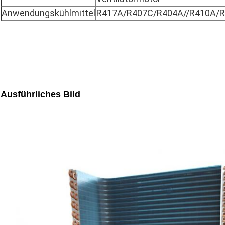
Anwendungskühlmittel
R417A/R407C/R404A//R410A/R1
Ausführliches Bild