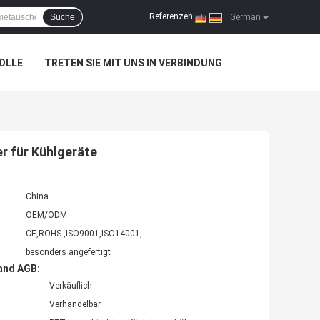
Referenzen
Suche
|
German
OLLE
TRETEN SIE MIT UNS IN VERBINDUNG
r für Kühlgeräte
China
OEM/ODM
CE,ROHS ,ISO9001,ISO14001,
besonders angefertigt
and AGB:
Verkäuflich
Verhandelbar