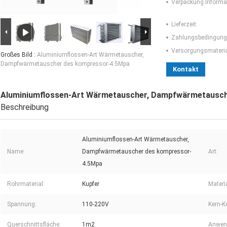
Verpackung Informa
Lieferzeit:
Zahlungsbedingung
Versorgungsmaterial
Großes Bild :
Aluminiumflossen-Art Wärmetauscher,
Dampfwärmetauscher des kompressor-4.5Mpa
Kontakt
Aluminiumflossen-Art Wärmetauscher, Dampfwärmetausc
Beschreibung
Aluminiumflossen-Art Wärmetauscher,
Name:
Dampfwärmetauscher des kompressor-
Art:
4.5Mpa
Rohrmaterial:
Kupfer
Materia
Spannung:
110-220V
Kern-
Querschnittsfläche:
1m2
Anwen