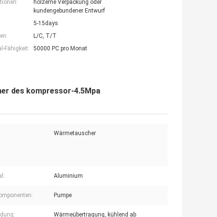
tionen:
hölzerne Verpackung oder
kundengebundener Entwurf
5-15days
en:
L/C, T/T
-Fähigkeit:
50000 PC pro Monat
her des kompressor-4.5Mpa
Wärmetauscher
l:
Aluminium
Komponenten:
Pumpe
dung:
Wärmeübertragung, kühlend ab