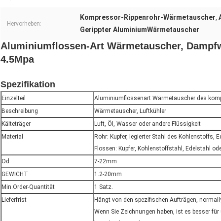
Kompressor-Rippenrohr-Wärmetauscher
,
Hervorheben:
Gerippter AluminiumWärmetauscher
Aluminiumflossen-Art Wärmetauscher, Dampf
4.5Mpa
Spezifikation
Einzelteil
Aluminiumflossenart Wärmetauscher des kom
Beschreibung
Wärmetauscher, Luftkühler
Kälteträger
Luft, Öl, Wasser oder andere Flüssigkeit
Material
Rohr: Kupfer, legierter Stahl des Kohlenstoffs, E
Flossen: Kupfer, Kohlenstoffstahl, Edelstahl o
Od
7-22mm
GEWICHT
1.2-20mm
Min.Order-Quantität
1 Satz.
Lieferfrist
Hängt von den spezifischen Aufträgen, normall
Wenn Sie Zeichnungen haben, ist es besser für 