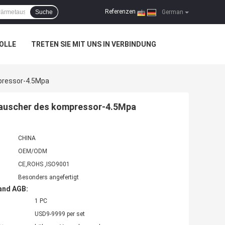
Referenzen
Suche
|
German
OLLE
TRETEN SIE MIT UNS IN VERBINDUNG
pressor-4.5Mpa
auscher des kompressor-4.5Mpa
CHINA
OEM/ODM
CE,ROHS ,ISO9001
Besonders angefertigt
and AGB:
1 PC
USD9-9999 per set